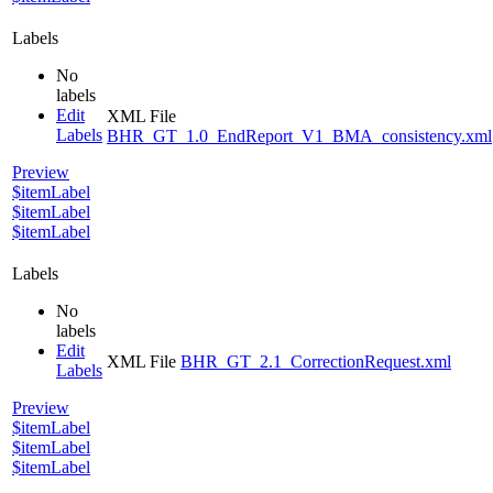
Labels
No
labels
Edit
XML File
Labels
BHR_GT_1.0_EndReport_V1_BMA_consistency.xml
Preview
$itemLabel
$itemLabel
$itemLabel
Labels
No
labels
Edit
XML File
BHR_GT_2.1_CorrectionRequest.xml
Labels
Preview
$itemLabel
$itemLabel
$itemLabel