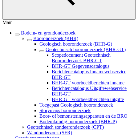
Main
Bodem- en grondonderzoek
Booronderzoek (BHR)
Geologisch booronderzoek (BHR-G)
Geotechnisch booronderzoek (BHR-GT)
Scopedocument Geotechnisch
Booronderzoek BHR-GT
BHR-GT Gegevenscatalogus
Berichtencatalogus Innamewebservice
BHR-GT
BHR-GT voorbeeldberichten inname
Berichtencatalogus Uitgiftewebservice
BHR-GT
BHR-GT voorbeeldberichten uitgifte
Toegepast Geologisch booronderzoek
Storymaps booronderzoek
Boor- of bemonsteringsapparaten en de BRO
Bodemkundig booronderzoek (BHR-P)
Geotechnisch sondeeronderzoek (CPT)
Wandonderzoek (SFR)