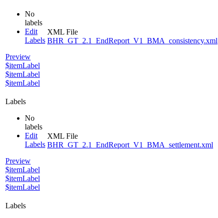
No
labels
Edit
XML File
Labels
BHR_GT_2.1_EndReport_V1_BMA_consistency.xml
Preview
$itemLabel
$itemLabel
$itemLabel
Labels
No
labels
Edit
XML File
Labels
BHR_GT_2.1_EndReport_V1_BMA_settlement.xml
Preview
$itemLabel
$itemLabel
$itemLabel
Labels