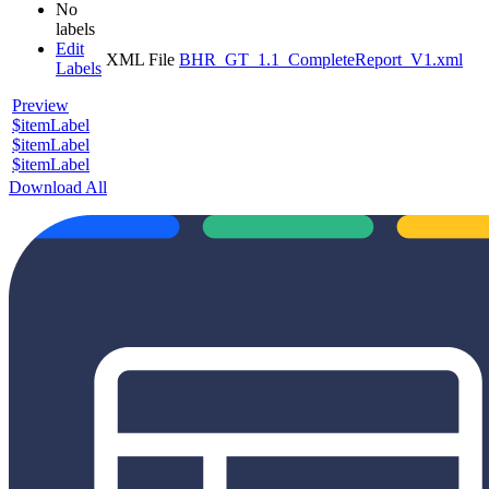
No
labels
Edit
XML File
BHR_GT_1.1_CompleteReport_V1.xml
Labels
Preview
$itemLabel
$itemLabel
$itemLabel
Download All