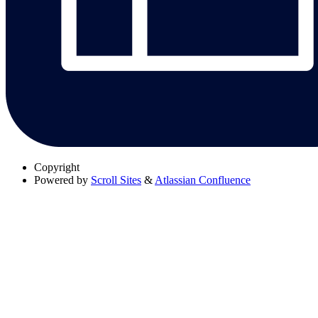
Copyright
Powered by
Scroll Sites
&
Atlassian Confluence