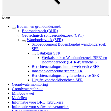
Main
Bodem- en grondonderzoek
Booronderzoek (BHR)
Geotechnisch sondeeronderzoek (CPT)
Wandonderzoek (SFR)
Scopedocument Bodemkundig wandonderzoek
SFR
Catalogus SFR
Werkafspraken Wandonderzoek (SFR) en
Booronderzoek (BHR-P) tranche 3
Berichtencatalogus Innamewebservice SFR
Inname voorbeeldberichten SFR
Berichtencatalogus uitgiftewebservice SFR
Uitgifte voorbeeldberichten SFR
Grondwatermonitoring
Grondwatergebruik
Mijnbouwwet
Modellen
Informatie voor BRO gebruikers
Informatie voor softwareleveranciers