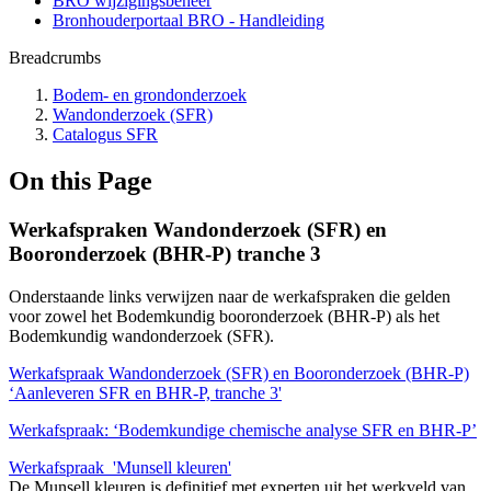
BRO wijzigingsbeheer
Bronhouderportaal BRO - Handleiding
Breadcrumbs
Bodem- en grondonderzoek
Wandonderzoek (SFR)
Catalogus SFR
On this Page
Werkafspraken Wandonderzoek (SFR) en
Booronderzoek (BHR-P) tranche 3
Onderstaande links verwijzen naar de werkafspraken die gelden
voor zowel het Bodemkundig booronderzoek (BHR-P) als het
Bodemkundig wandonderzoek (SFR).
Werkafspraak Wandonderzoek (SFR) en Booronderzoek (BHR-P)
‘Aanleveren SFR en BHR-P, tranche 3'
Werkafspraak: ‘Bodemkundige chemische analyse SFR en BHR-P’
Werkafspraak 'Munsell kleuren'
De Munsell kleuren is definitief met experten uit het werkveld van