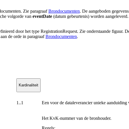
documenten. Zie paragraaf
Brondocumenten
. De aangeboden gegevens 
ische volgorde van
eventDate
(datum gebeurtenis) worden aangeleverd.
nieerd door het type RegistrationRequest. Zie onderstaande figuur. De
aan de orde in paragraaf
Brondocumenten
.
Kardinaliteit
1..1
Een voor de dataleverancier unieke aanduiding
Het KvK-nummer van de bronhouder.
Regels: