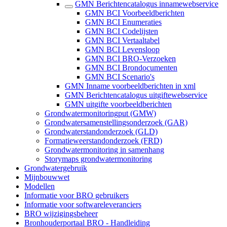
GMN Berichtencatalogus innamewebservice
GMN BCI Voorbeeldberichten
GMN BCI Enumeraties
GMN BCI Codelijsten
GMN BCI Vertaaltabel
GMN BCI Levensloop
GMN BCI BRO-Verzoeken
GMN BCI Brondocumenten
GMN BCI Scenario's
GMN Inname voorbeeldberichten in xml
GMN Berichtencatalogus uitgiftewebservice
GMN uitgifte voorbeeldberichten
Grondwatermonitoringput (GMW)
Grondwatersamenstellingsonderzoek (GAR)
Grondwaterstandonderzoek (GLD)
Formatieweerstandonderzoek (FRD)
Grondwatermonitoring in samenhang
Storymaps grondwatermonitoring
Grondwatergebruik
Mijnbouwwet
Modellen
Informatie voor BRO gebruikers
Informatie voor softwareleveranciers
BRO wijzigingsbeheer
Bronhouderportaal BRO - Handleiding