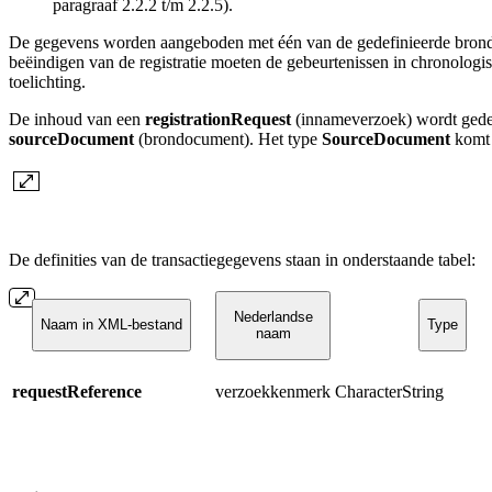
paragraaf 2.2.2 t/m 2.2.5).
De gegevens worden aangeboden met één van de gedefinieerde bron
beëindigen van de registratie moeten de gebeurtenissen in chronolog
toelichting.
De inhoud van een
registrationRequest
(innameverzoek) wordt gedefi
sourceDocument
(brondocument). Het type
SourceDocument
komt 
De definities van de transactiegegevens staan in onderstaande tabel:
Nederlandse
Naam in XML-bestand
Type
naam
requestReference
verzoekkenmerk
CharacterString