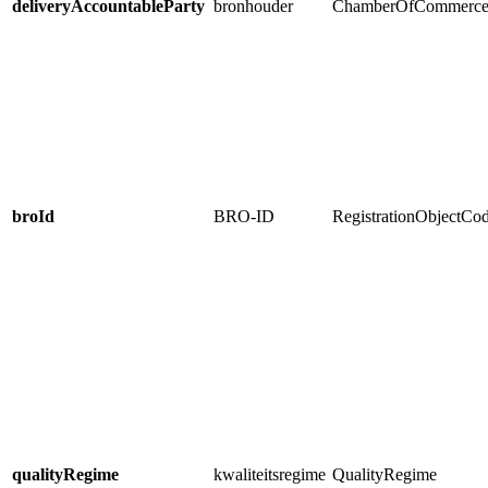
deliveryAccountableParty
bronhouder
ChamberOfCommerc
broId
BRO-ID
RegistrationObjectCo
qualityRegime
kwaliteitsregime
QualityRegime