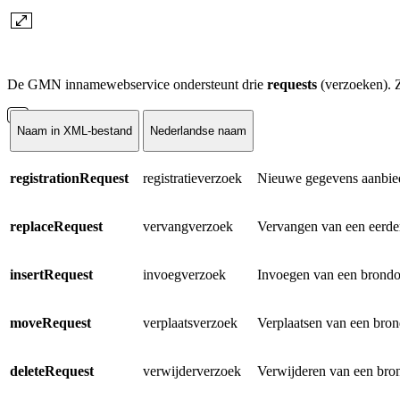
De GMN innamewebservice ondersteunt drie
requests
(verzoeken). Z
Naam in XML-bestand
Nederlandse naam
registrationRequest
registratieverzoek
Nieuwe gegevens aanbieden
replaceRequest
vervangverzoek
Vervangen van een eerder 
insertRequest
invoegverzoek
Invoegen van een brondocu
moveRequest
verplaatsverzoek
Verplaatsen van een brond
deleteRequest
verwijderverzoek
Verwijderen van een brond