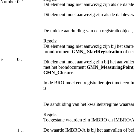
eNumber
0..1
Dit element mag niet aanwezig zijn als de datal
Dit element moet aanwezig zijn als de datalevera
De unieke aanduiding van een registratieobject
Regels:
Dit element mag niet aanwezig zijn bij het start
brondocument
GMN_
StartRegistration
of e
de
0..1
Dit element moet aanwezig zijn bij het aanvulle
met het brondocument
GMN_MeasuringPoint
GMN_Closure
.
In de BRO moet een registratieobject met een
b
is.
De aanduiding van het kwaliteitsregime waaraa
Regels:
Toegestane waarden zijn IMBRO en IMBRO/A
De waarde IMBRO/A is bij het aanvullen of beëind
1..1