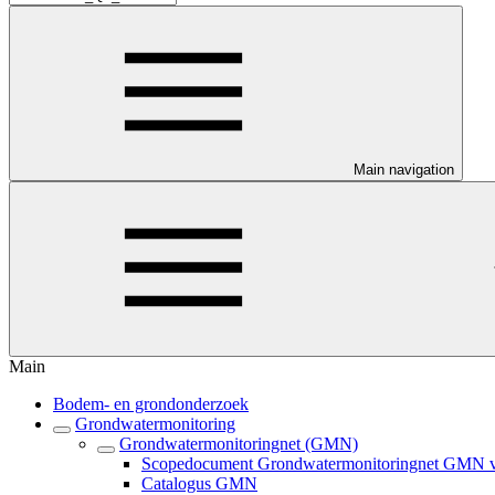
Main navigation
Main
Bodem- en grondonderzoek
Grondwatermonitoring
Grondwatermonitoringnet (GMN)
Scopedocument Grondwatermonitoringnet GMN ve
Catalogus GMN