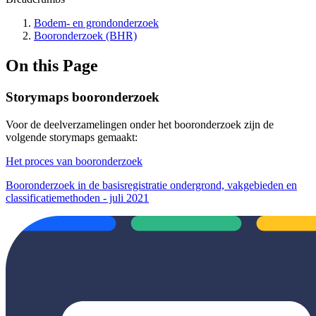
Bodem- en grondonderzoek
Booronderzoek (BHR)
On this Page
Storymaps booronderzoek
Voor de deelverzamelingen onder het booronderzoek zijn de
volgende storymaps gemaakt:
Het proces van booronderzoek
Booronderzoek in de basisregistratie ondergrond, vakgebieden en
classificatiemethoden - juli 2021