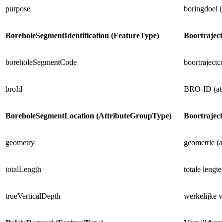
purpose
boringdoel (
BoreholeSegmentIdentification (FeatureType)
Boortraject
boreholeSegmentCode
boortrajectc
broId
BRO-ID (att
BoreholeSegmentLocation (AttributeGroupType)
Boortraject
geometry
geometrie (a
totalLength
totale lengte
trueVerticalDepth
werkelijke v