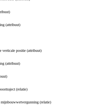
tribuut)
ng (attribuut)
 verticale positie (attribuut)
ing (attribuut)
ibuut)
oortraject (relatie)
e mijnbouwwetvergunning (relatie)