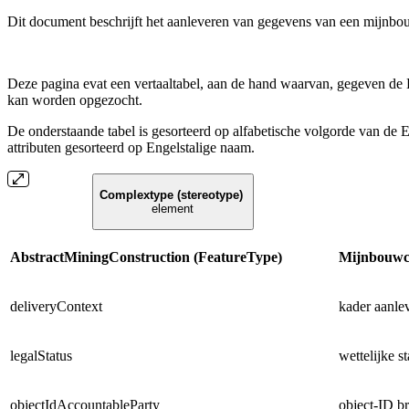
Dit document beschrijft het aanleveren van gegevens van een mijnbou
Deze pagina evat een vertaaltabel, aan de hand waarvan, gegeven de
kan worden opgezocht.
De onderstaande tabel is gesorteerd op alfabetische volgorde van de E
attributen gesorteerd op Engelstalige naam.
Complextype (stereotype)
element
AbstractMiningConstruction (FeatureType)
Mijnbouwc
deliveryContext
kader aanlev
legalStatus
wettelijke st
objectIdAccountableParty
object-ID br