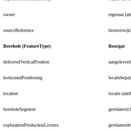
owner
eigenaar (at
sourceReference
bronverwijzi
Borehole (FeatureType)
Boorgat
deliveredVerticalPosition
aangeleverde
horizontalPositioning
locatiebepal
location
locatie (attr
boreholeSegment
gerelateerd b
explorationProductionLicence
gerelateerd