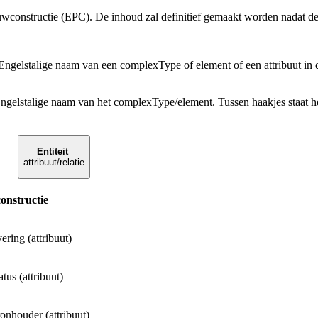
wconstructie (EPC). De inhoud zal definitief gemaakt worden nadat de
 Engelstalige naam van een complexType of element of een attribuut i
ngelstalige naam van het complexType/element. Tussen haakjes staat het
Entiteit
attribuut/relatie
onstructie
ering (attribuut)
atus (attribuut)
onhouder (attribuut)