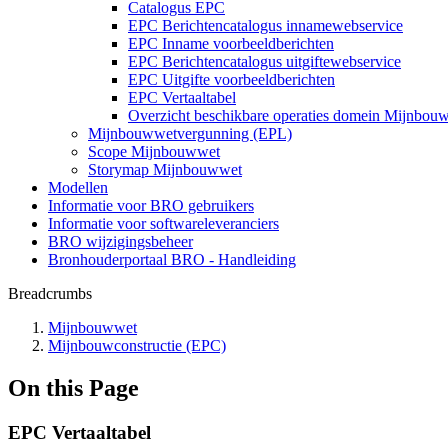
Catalogus EPC
EPC Berichtencatalogus innamewebservice
EPC Inname voorbeeldberichten
EPC Berichtencatalogus uitgiftewebservice
EPC Uitgifte voorbeeldberichten
EPC Vertaaltabel
Overzicht beschikbare operaties domein Mijnbou
Mijnbouwwetvergunning (EPL)
Scope Mijnbouwwet
Storymap Mijnbouwwet
Modellen
Informatie voor BRO gebruikers
Informatie voor softwareleveranciers
BRO wijzigingsbeheer
Bronhouderportaal BRO - Handleiding
Breadcrumbs
Mijnbouwwet
Mijnbouwconstructie (EPC)
On this Page
EPC Vertaaltabel