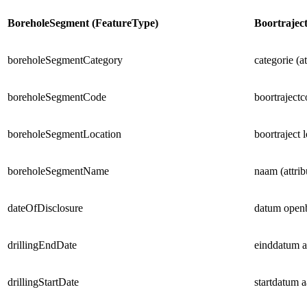
BoreholeSegment (FeatureType)
Boortraje
boreholeSegmentCategory
categorie (at
boreholeSegmentCode
boortrajectc
boreholeSegmentLocation
boortraject l
boreholeSegmentName
naam (attrib
dateOfDisclosure
datum openb
drillingEndDate
einddatum aa
drillingStartDate
startdatum a