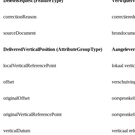
DeleteRequest (FeatureType)
Verwijder
correctionReason
correctiered
sourceDocument
brondocumen
DeliveredVerticalPosition (AttributeGroupType)
Aangeleverd
localVerticalReferencePoint
lokaal vertic
offset
verschuiving
originalOffset
oorspronkeli
originalVerticalReferencePoint
oorspronkeli
verticalDatum
verticaal ref