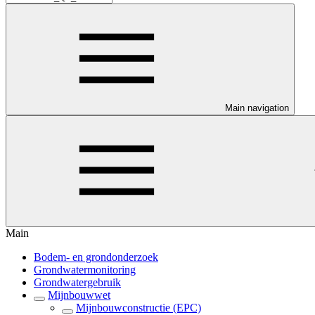
Main navigation
Main
Bodem- en grondonderzoek
Grondwatermonitoring
Grondwatergebruik
Mijnbouwwet
Mijnbouwconstructie (EPC)