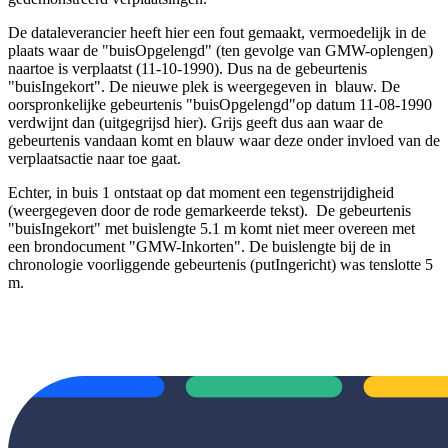
De dataleverancier heeft hier een fout gemaakt, vermoedelijk in de
plaats waar de "buisOpgelengd" (ten gevolge van GMW-oplengen)
naartoe is verplaatst (11-10-1990). Dus na de gebeurtenis
"buisIngekort". De nieuwe plek is weergegeven in blauw. De
oorspronkelijke gebeurtenis "buisOpgelengd"op datum 11-08-1990
verdwijnt dan (uitgegrijsd hier). Grijs geeft dus aan waar de
gebeurtenis vandaan komt en blauw waar deze onder invloed van de
verplaatsactie naar toe gaat.
Echter, in buis 1 ontstaat op dat moment een tegenstrijdigheid
(weergegeven door de rode gemarkeerde tekst). De gebeurtenis
"buisIngekort" met buislengte 5.1 m komt niet meer overeen met
een brondocument "GMW-Inkorten". De buislengte bij de in
chronologie voorliggende gebeurtenis (putIngericht) was tenslotte 5
m.