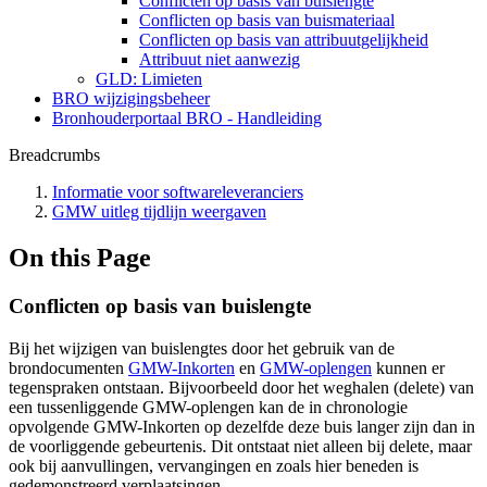
Conflicten op basis van buislengte
Conflicten op basis van buismateriaal
Conflicten op basis van attribuutgelijkheid
Attribuut niet aanwezig
GLD: Limieten
BRO wijzigingsbeheer
Bronhouderportaal BRO - Handleiding
Breadcrumbs
Informatie voor softwareleveranciers
GMW uitleg tijdlijn weergaven
On this Page
Conflicten op basis van buislengte
Bij het wijzigen van buislengtes door het gebruik van de
brondocumenten
GMW-Inkorten
en
GMW-oplengen
kunnen er
tegenspraken ontstaan. Bijvoorbeeld door het weghalen (delete) van
een tussenliggende GMW-oplengen kan de in chronologie
opvolgende GMW-Inkorten op dezelfde deze buis langer zijn dan in
de voorliggende gebeurtenis. Dit ontstaat niet alleen bij delete, maar
ook bij aanvullingen, vervangingen en zoals hier beneden is
gedemonstreerd verplaatsingen.