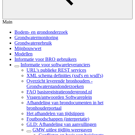
Main
Bodem- en grondonderzoek
Grondwatermonitoring
Grondwatergebruik
Mijnbouwwet
Modellen
Informatie voor BRO gebruikers
Informatie voor softwareleveranciers
URL's publieke REST services
XML schema definities (xsd's en wsdl's)
Overzicht leverende bronhouders -
Grondwaterstandonderzoeken
FAQ basisregistratieondergrond.nl
Vragen/antwoorden Softwareplein
Afhandeling van brondocumenten in het
bronhouderportaal
Het afhandelen van tijdstippen
Foutboodschappen (interpretatie)
GLD: Afhandeling van aanvullingen
GMW uitleg tijdlijn weergaven