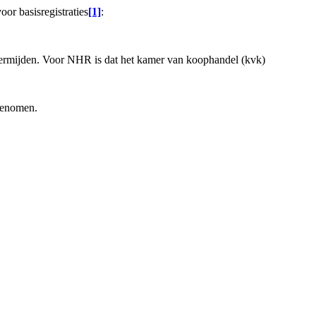
oor basisregistraties
[1]
:
e vermijden. Voor NHR is dat het kamer van koophandel (kvk)
rgenomen.