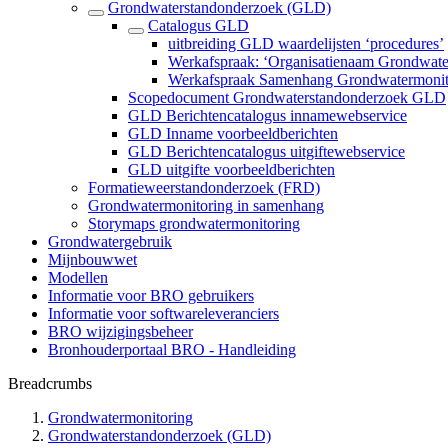
Grondwaterstandonderzoek (GLD)
Catalogus GLD
uitbreiding GLD waardelijsten ‘procedures’
Werkafspraak: ‘Organisatienaam Grondwat
Werkafspraak Samenhang Grondwatermonit
Scopedocument Grondwaterstandonderzoek GLD
GLD Berichtencatalogus innamewebservice
GLD Inname voorbeeldberichten
GLD Berichtencatalogus uitgiftewebservice
GLD uitgifte voorbeeldberichten
Formatieweerstandonderzoek (FRD)
Grondwatermonitoring in samenhang
Storymaps grondwatermonitoring
Grondwatergebruik
Mijnbouwwet
Modellen
Informatie voor BRO gebruikers
Informatie voor softwareleveranciers
BRO wijzigingsbeheer
Bronhouderportaal BRO - Handleiding
Breadcrumbs
Grondwatermonitoring
Grondwaterstandonderzoek (GLD)