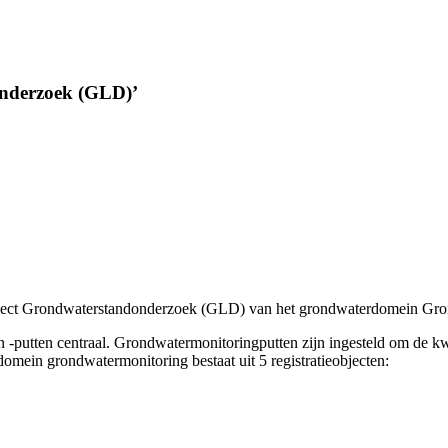
nderzoek (GLD)’
eobject Grondwaterstandonderzoek (GLD) van het grondwaterdomein Gr
-putten centraal. Grondwatermonitoringputten zijn ingesteld om de kwa
mein grondwatermonitoring bestaat uit 5 registratieobjecten: