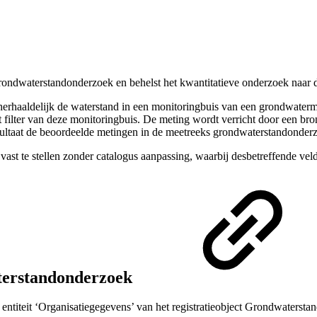
ondwaterstandonderzoek en behelst het kwantitatieve onderzoek naar de
 herhaaldelijk de waterstand in een monitoringbuis van een grondwater
t filter van deze monitoringbuis. De meting wordt verricht door een b
sultaat de beoordeelde metingen in de meetreeks grondwaterstandonder
ast te stellen zonder catalogus aanpassing, waarbij desbetreffende veld
terstandonderzoek
 entiteit ‘Organisatiegegevens’ van het registratieobject Grondwaterst