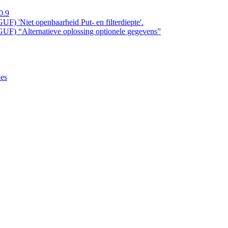
0.9
) 'Niet openbaarheid Put- en filterdiepte'.
UF) “Alternatieve oplossing optionele gegevens”
ies