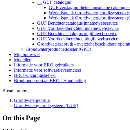
GUF catalogus
GUF verslag publieke consultatie catalogus 
Werkafspraak Grondwatergebruiksysteem (GUF
Werkafspraak Grondwatergebruiksysteem (G
GUF Berichtencatalogus innamewebservice
GUF Voorbeeldberichten innamewebservice
GUF Berichtencatalogus uitgiftewebservice
GUF Voorbeeldberichten uitgiftewebservice
Grondwatergebruik - overzicht beschikbare operat
Grondwaterproductiedossier (GPD)
Mijnbouwwet
Modellen
Informatie voor BRO gebruikers
Informatie voor softwareleveranciers
BRO wijzigingsbeheer
Bronhouderportaal BRO - Handleiding
Breadcrumbs
Grondwatergebruik
Grondwatergebruiksysteem (GUF)
On this Page