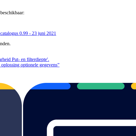
beschikbaar:
catalogus 0.99 - 23 juni 2021
inden.
id Put- en filterdiepte'.
oplossing optionele gegevens”