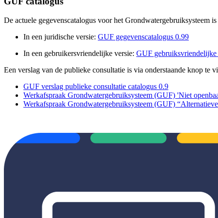
GUF catalogus
De actuele gegevenscatalogus voor het Grondwatergebruiksysteem is 
In een juridische versie:
GUF gegevenscatalogus 0.99
In een gebruikersvriendelijke versie:
GUF gebruiksvriendelijke 
Een verslag van de publieke consultatie is via onderstaande knop te v
GUF verslag publieke consultatie catalogus 0.9
Werkafspraak Grondwatergebruiksysteem (GUF) 'Niet openbaarhe
Werkafspraak Grondwatergebruiksysteem (GUF) “Alternatieve 