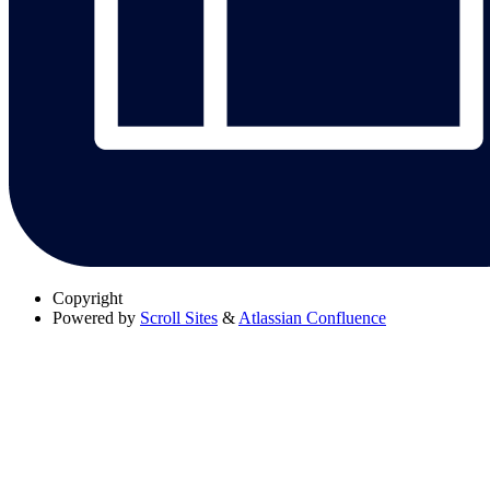
Copyright
Powered by
Scroll Sites
&
Atlassian Confluence