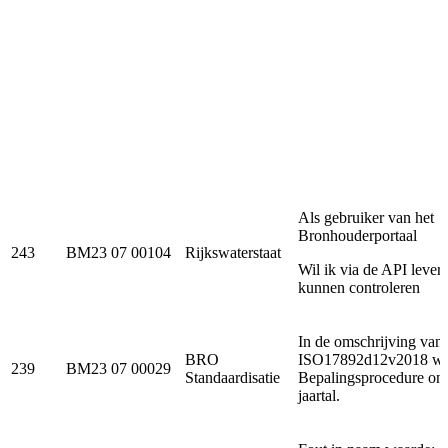
Als gebruiker van het
Bronhouderportaal
243
BM23 07 00104
Rijkswaterstaat
Wil ik via de API lever
kunnen controleren
In de omschrijving van
BRO
ISO17892d12v2018 wa
239
BM23 07 00029
Standaardisatie
Bepalingsprocedure ont
jaartal.