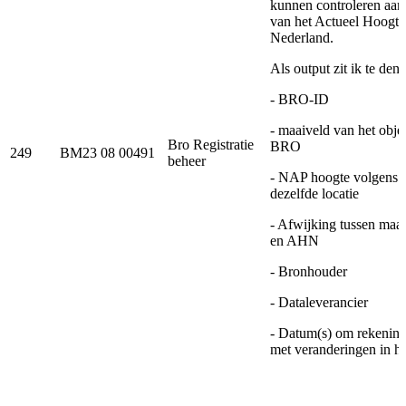
kunnen controleren aan
van het Actueel Hoogte
Nederland.
Als output zit ik te den
- BRO-ID
- maaiveld van het objec
Bro Registratie
BRO
249
BM23 08 00491
beheer
- NAP hoogte volgens
dezelfde locatie
- Afwijking tussen ma
en AHN
- Bronhouder
- Dataleverancier
- Datum(s) om rekening
met veranderingen in h