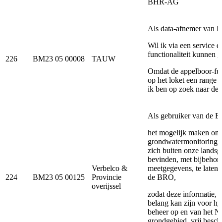
BHR-AG
Als data-afnemer van 
Wil ik via een service 
functionaliteit kunnen 
226
BM23 05 00008
TAUW
Omdat de appelboor-func
op het loket een range 
ik ben op zoek naar de
Als gebruiker van de B
het mogelijk maken om
grondwatermonitoringpu
zich buiten onze lands
bevinden, met bijbehor
Verbelco &
meetgegevens, te laten r
224
BM23 05 00125
Provincie
de BRO,
overijssel
zodat deze informatie, 
belang kan zijn voor hy
beheer op en van het N
grondgebied, vrij besch