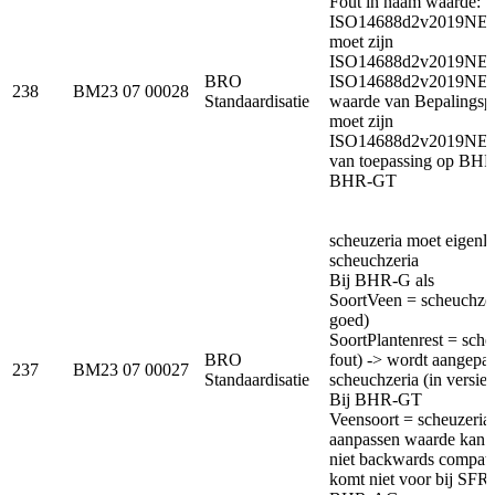
Fout in naam waarde:
ISO14688d2v2019NE
moet zijn
ISO14688d2v2019NE
BRO
ISO14688d2v2019NE
238
BM23 07 00028
Standaardisatie
waarde van Bepalingsp
moet zijn
ISO14688d2v2019NE
van toepassing op BH
BHR-GT
scheuzeria moet eigenlij
scheuchzeria
Bij BHR-G als
SoortVeen = scheuchze
goed)
SoortPlantenrest = sche
BRO
fout) -> wordt aangepas
237
BM23 07 00027
Standaardisatie
scheuchzeria (in versie 
Bij BHR-GT
Veensoort = scheuzeriav
aanpassen waarde kan n
niet backwards compati
komt niet voor bij SF