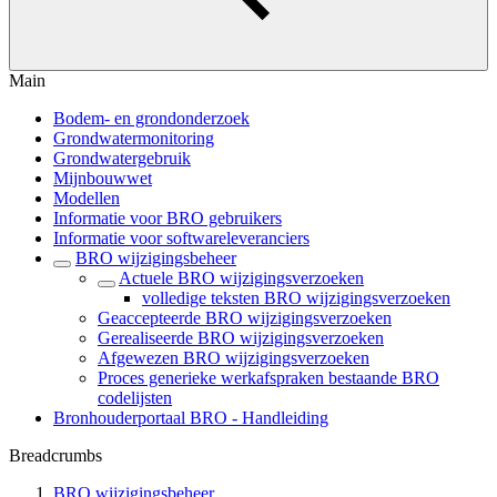
Main
Bodem- en grondonderzoek
Grondwatermonitoring
Grondwatergebruik
Mijnbouwwet
Modellen
Informatie voor BRO gebruikers
Informatie voor softwareleveranciers
BRO wijzigingsbeheer
Actuele BRO wijzigingsverzoeken
volledige teksten BRO wijzigingsverzoeken
Geaccepteerde BRO wijzigingsverzoeken
Gerealiseerde BRO wijzigingsverzoeken
Afgewezen BRO wijzigingsverzoeken
Proces generieke werkafspraken bestaande BRO
codelijsten
Bronhouderportaal BRO - Handleiding
Breadcrumbs
BRO wijzigingsbeheer