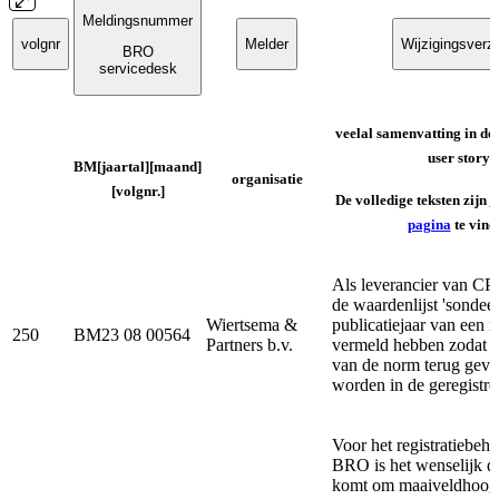
Meldingsnummer
volgnr
Melder
Wijzigingsverz
BRO
servicedesk
veelal samenvatting in de
user story
BM[jaartal][maand]
organisatie
[volgnr.]
De volledige teksten zijn
a
pagina
te vind
Als leverancier van CPT
de waardenlijst 'sondee
Wiertsema &
publicatiejaar van een 
250
BM23 08 00564
Partners b.v.
vermeld hebben zodat d
van de norm terug gevo
worden in de geregistre
Voor het registratiebeh
BRO is het wenselijk da
komt om maaiveldhoogt