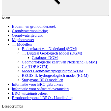
Main
Bodem- en grondonderzoek
Grondwatermonitoring
Grondwatergebruik
Mijnbouwwet
Modellen
Bodemkaart van Nederland (SGM)
Digitaal Geologisch Model (DGM)
Catalogus DGM
Geomorfologische kaart van Nederland (GMM)
GeoTOP (GTM)
Model Grondwaterspiegeldiepte WDM
REGIS II, hydrogeologisch model (HGM)
Storymaps BRO modellen
Informatie voor BRO gebruikers
Informatie voor softwareleveranciers
BRO wijzigingsbeheer
Bronhouderportaal BRO - Handleiding
Breadcrumbs