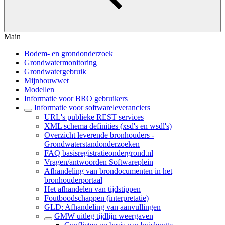
Main
Bodem- en grondonderzoek
Grondwatermonitoring
Grondwatergebruik
Mijnbouwwet
Modellen
Informatie voor BRO gebruikers
Informatie voor softwareleveranciers
URL's publieke REST services
XML schema definities (xsd's en wsdl's)
Overzicht leverende bronhouders -
Grondwaterstandonderzoeken
FAQ basisregistratieondergrond.nl
Vragen/antwoorden Softwareplein
Afhandeling van brondocumenten in het
bronhouderportaal
Het afhandelen van tijdstippen
Foutboodschappen (interpretatie)
GLD: Afhandeling van aanvullingen
GMW uitleg tijdlijn weergaven