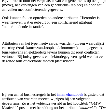
Bijvoorbeeld door het verplaatsen van een gebeurtenis op de tijdlijn
(move), het vervangen van een gebeurtenis (replace) en door het
aanvullen met conflicterende gegevens.
Ook kunnen fouten optreden op andere attributen. Hieronder is
weergegeven wat er gebeurt bij een conflicterend attribuut
"onderhoudende instantie".
Attributen van het type meetwaarde, waarden (uit een waardelijst)
en string (zoals kamer-van-koophandelnummers) in putgegevens,
buisgegevens en elektrodegegevens kunnen dit soort conflicten
vertonen. Bij buisgegevens en elektrodegegevens geld wel dat ze in
dezelfde buis of elektrode moeten plaatsvinden.
Bij een aantal businessregels in het
innamehandboek
is gesteld dat
attributen van waarden moeten wijzigen bij een volgende
gebeurtenis. Zo is het volgende gesteld in het hoofdstuk "GMW-
Maaiveld" positie met betrekking tot het attribuut "
maaiveld
": "
De