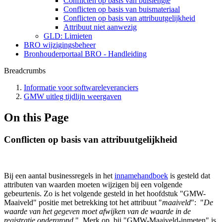
Conflicten op basis van buislengte
Conflicten op basis van buismateriaal
Conflicten op basis van attribuutgelijkheid
Attribuut niet aanwezig
GLD: Limieten
BRO wijzigingsbeheer
Bronhouderportaal BRO - Handleiding
Breadcrumbs
Informatie voor softwareleveranciers
GMW uitleg tijdlijn weergaven
On this Page
Conflicten op basis van attribuutgelijkheid
Bij een aantal businessregels in het
innamehandboek
is gesteld dat
attributen van waarden moeten wijzigen bij een volgende
gebeurtenis. Zo is het volgende gesteld in het hoofdstuk "GMW-
Maaiveld" positie met betrekking tot het attribuut "
maaiveld
": "
De
waarde van het gegeven moet afwijken van de waarde in de
registratie ondergrond.
". Merk op, bij "GMW-Maaiveld-inmeten" is