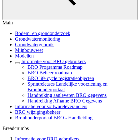
Main
Bodem- en grondonderzoek
Grondwatermonitoring
Grondwatergebruik
Mijnbouwwet
Modellen
Informatie voor BRO gebruikers
BRO Programma Roadmap
BRO Beheer roadmap
BRO life cycle registratieobjecten
Sprintreleases Landelijke voorziening en
Bronhouderportaal
Handreiking aanleveren BRO-gegevens
Handreiking Afname BRO Gegevens
Informatie voor softwareleveranciers
BRO wijzigingsbeheer
Bronhouderportaal BRO - Handleiding
Breadcrumbs
Informatie voor BRO gebruikers