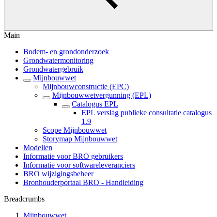
Main
Bodem- en grondonderzoek
Grondwatermonitoring
Grondwatergebruik
Mijnbouwwet
Mijnbouwconstructie (EPC)
Mijnbouwwetvergunning (EPL)
Catalogus EPL
EPL verslag publieke consultatie catalogus
1.9
Scope Mijnbouwwet
Storymap Mijnbouwwet
Modellen
Informatie voor BRO gebruikers
Informatie voor softwareleveranciers
BRO wijzigingsbeheer
Bronhouderportaal BRO - Handleiding
Breadcrumbs
Mijnbouwwet