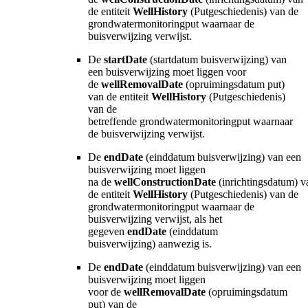
de entiteit
WellHistory
(Putgeschiedenis) van de
g
rondwatermonitoringput
waarnaar de
buisverwijzing verwijst.
De
startDate
(startdatum
buisverwijzing
) van
een buisverwijzing moet liggen voor
de
wellRemovalDate
(opruimingsdatum put)
van de entiteit
WellHistory
(Putgeschiedenis)
van de
betreffende
grondwatermonitoringput waarnaar
de buisverwijzing verwijst.
De
endDate
(einddatum
buisverwijzing
) van een
buisverwijzing moet liggen
na
de
wellConstructionDate
(inrichtingsdatum)
v
de entiteit
WellHistory
(Putgeschiedenis) van de
g
rondwatermonitoringput
waarnaar de
buisverwijzing verwijst, als het
gegeven
endDate
(einddatum
buisverwijzing) aanwezig is.
De
endDate
(einddatum
buisverwijzing
) van een
buisverwijzing moet liggen
voor
de
wellRemovalDate
(opruimingsdatum
put) van de