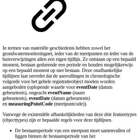
In termen van materiële geschiedenis hebben zowel het
grondwatermonitoringnet, ieder van de meetpunten en ieder van de
buisverwijzingen allen een eigen tijdlijn. Ze ontstaan op een bepaald
moment, bestaan gedurende een periode en houden mogelijkerwijs
op een bepaald moment op met bestaan. Deze onafhankelijke
tijdlijnen laat onverlet dat de aanvullingen in chronologische
volgorde voor het gehele registratieobject moeten worden
aangeboden (oplopende waarde voor
eventDate
(datum
gebeurtenis), ongeacht
eventName
(naam
gebeurtenis),
eventDate
(datum gebeurtenis)
en
measuringPointCode
(meetpuntcode)).
Vanwege de existentiële afhankelijkheden van deze drie featuretypes
(objecttypes) zijn er bepaalde regels voor deze tijdlijnen.
De bestaansperiode van een meetpunt moet samenvallen of
liggen binnen de bestaansperiode van het