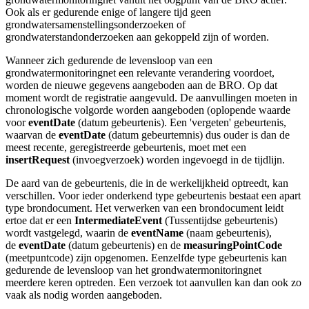
Ook als er gedurende enige of langere tijd geen
grondwatersamenstellingsonderzoeken of
grondwaterstandonderzoeken aan gekoppeld zijn of worden.
Wanneer zich gedurende de levensloop van een
grondwatermonitoringnet een relevante verandering voordoet,
worden de nieuwe gegevens aangeboden aan de BRO. Op dat
moment wordt de registratie aangevuld. De aanvullingen moeten in
chronologische volgorde worden aangeboden (oplopende waarde
voor
eventDate
(datum gebeurtenis). Een 'vergeten' gebeurtenis,
waarvan de
eventDate
(datum gebeurtemnis) dus ouder is dan de
meest recente, geregistreerde gebeurtenis, moet met een
insertRequest
(invoegverzoek) worden ingevoegd in de tijdlijn.
De aard van de gebeurtenis, die in de werkelijkheid optreedt, kan
verschillen. Voor ieder onderkend type gebeurtenis bestaat een apart
type brondocument. Het verwerken van een brondocument leidt
ertoe dat er een
IntermediateEvent
(Tussentijdse gebeurtenis)
wordt vastgelegd, waarin de
eventName
(naam gebeurtenis),
de
eventDate
(datum gebeurtenis) en de
measuringPointCode
(meetpuntcode)
zijn opgenomen. Eenzelfde type gebeurtenis kan
gedurende de levensloop van het grondwatermonitoringnet
meerdere keren optreden. Een verzoek tot aanvullen kan dan ook zo
vaak als nodig worden aangeboden.