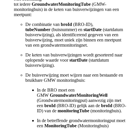
tot
iedere
GroundwaterMonitoringTube
(GMW-
monitoringbuis) in
de
keten van buisverwijzingen
van een
meetpunt:
De combinatie van
broId
(BRO-ID
),
tubeNumber
(buisnummer) en
startDate
(
startdatum
buisverwijzing)
, als identificerend gegeven van een
buisverwijzing, moet uniek zijn binnen een meetpunt
van een grondwatermonitoringnet.
De keten van buisverwijzingen wordt gesorteerd naar
oplopende waarde voor
startDate
(startdatum
buisverwijzing
).
De buisverwijzing moet wijzen naar een bestaande en
bruikbare GMW monitoringbuis:
In de BRO moet een
GMW
GroundwaterMonitoringWell
(G
rondwatermonitoringput) aanwezig zijn met
een
broId
(BRO-ID) gelijk aan de
broId
(BRO-
ID) van de
monitoringTube
(monitoringbuis).
In de betreffende grondwatermonitoringput moet
een
MonitoringTube
(M
onitoringbuis)