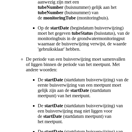
aanwezig zijn met een
tubeNumber
(buisnummer) gelijk aan het
tubeNumber
(buisnummer) van
de
monitoringTube
(monitoringbuis).
Op de
startDate
(begindatum buisverwijzing)
moet het gegeven
tubeStatus
(buisstatus), van de
monitoringbuis in de grondwatermonitoringput
waarnaar de buisverwijzing verwijst, de waarde
'gebruiksklaar' hebben.
De periode van een
buisverwijzing
moet samenvallen
of liggen binnen de periode van het meetpunt. Met
andere woorden:
De
startDate
(startdatum
buisverwijzing
) van de
eerste buisverwijzing van een meetpunt moet
gelijk zijn aan de
startDate
(startdatum
meetpunt) van het meetpunt.
De
startDate
(startdatum
buisverwijzing
) van
een buisverwijzing mag niet liggen voor
de
startDate
(startdatum meetpunt) van
het meetpunt.
De
startDate
(startdatum
buisverwijzing
) van