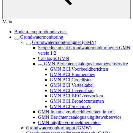
Main
Bodem- en grondonderzoek
Grondwatermonitoring
Grondwatermonitoringnet (GMN)
Scopedocument Grondwatermonitoringnet GMN
versie 1.2
Catalogus GMN
GMN Berichtencatalogus innamewebservice
GMN BCI Voorbeeldberichten
GMN BCI Enumeraties
GMN BCI Codelijsten
GMN BCI Vertaaltabel
GMN BCI Levensloop
GMN BCI BRO-Verzoeken
GMN BCI Brondocumenten
GMN BCI Scenario's
GMN Inname voorbeeldberichten in xml
GMN Berichtencatalogus uitgiftewebservice
GMN uitgifte voorbeeldberichten
Grondwatermonitoringput (GMW)