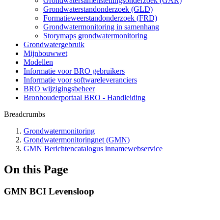
Grondwatersamenstellingsonderzoek (GAR)
Grondwaterstandonderzoek (GLD)
Formatieweerstandonderzoek (FRD)
Grondwatermonitoring in samenhang
Storymaps grondwatermonitoring
Grondwatergebruik
Mijnbouwwet
Modellen
Informatie voor BRO gebruikers
Informatie voor softwareleveranciers
BRO wijzigingsbeheer
Bronhouderportaal BRO - Handleiding
Breadcrumbs
Grondwatermonitoring
Grondwatermonitoringnet (GMN)
GMN Berichtencatalogus innamewebservice
On this Page
GMN BCI Levensloop