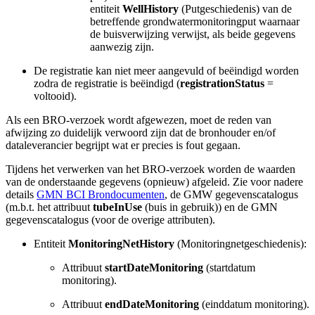
entiteit
WellHistory
(Putgeschiedenis) van de
betreffende
grondwatermonitoringput waarnaar
de buisverwijzing verwijst, als beide gegevens
aanwezig zijn.
De registratie kan niet meer aangevuld of beëindigd worden
zodra de registratie is beëindigd (
registrationStatus
=
voltooid).
Als een BRO-verzoek wordt afgewezen, moet de reden van
afwijzing zo duidelijk verwoord zijn dat de bronhouder en/of
dataleverancier begrijpt wat er precies is fout gegaan.
Tijdens het verwerken van het BRO-verzoek worden de waarden
van de onderstaande gegevens (opnieuw) afgeleid. Zie voor nadere
details
GMN BCI Brondocumenten
, de GMW gegevenscatalogus
(m.b.t. het attribuut
tubeInUse
(buis in gebruik)) en de GMN
gegevenscatalogus (voor de overige attributen).
Entiteit
MonitoringNetHistory
(Monitoringnetgeschiedenis):
Attribuut
startDateMonitoring
(startdatum
monitoring)
.
Attribuut
endDateMonitoring
(einddatum monitoring)
.