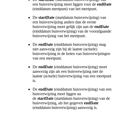
een buisverwijzing moet liggen voor de
endDate
(einddatum meetpunt) van het meetpunt.
De
startDate
(startdatum
buisverwijzing
) van
een buisverwijzing anders dan de eerste
buisverwijzing moet gelijk zijn aan de
endDate
(einddatum
buisverwijzing
) van de voorafgaande
buisverwijzing van het meetpunt.
De
endDate
(einddatum
buisverwijzing
) mag
niet aanwezig zijn bij de laatste (actuele)
buisverwijzing in de keten van buisverwijzingen
van een meetpunt.
De
endDate
(einddatum
buisverwijzing
) moet
aanwezig zijn als een buisverwijzing niet de
laatste (actuele) buisverwijzing van een meetpunt
is.
De
endDate
(einddatum
buisverwijzing
) van een
buisverwijzing moet liggen na
de
startDate
(startdatum buisverwijzing) van de
buisverwijzing, als het gegeven
endDate
(einddatum buisverwijzing)
aanwezig is.