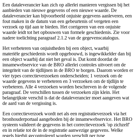
Een dataleverancier kan zich op allerlei manieren vergissen bij het
aanbieden van nieuwe gegevens of een nieuwe waarde. De
dataleverancier kan bijvoorbeeld onjuiste gegevens aanleveren, een
fout maken in de datum van een gebeurtenis of vergeten een
verzoek op tijd aan te bieden. Het corrigeren van een onjuiste
waarde leidt tot het opbouwen van formele geschiedenis. Zie voor
nadere toelichting paragraaf 2.1.2 van de gegevenscatalogus.
Het verbeteren van onjuistheden bij een object, waarbij
materiële geschiedenis wordt opgebouwd, is ingewikkelder dan bij
een object waarbij dat niet het geval is. Dat komt doordat de
innamewebservice van de BRO allerlei controles uitvoert om de
integriteit van de tijdlijnen in de BRO te borgen. Daarom worden er
vier types correctieverzoeken onderscheiden; 1 verzoek om de
waarde gegevens te verbeteren en 3 verzoeken om de tijdlijn te
verbeteren. Alle 4 verzoeken worden beschreven in de volgende
paragraaf. De verschillen tussen de verzoeken zijn klein. Het
belangrijkste verschil is dat de dataleverancier moet aangeven wat
de aard van de vergissing is.
Een correctieverzoek wordt net als een registratieverzoek via het
bronhouderportaal aangeboden bij de innamewebservice. Het BRO
systeem valideert de gegevens in het correctieverzoek 'op zichzelf'
en in relatie tot de in de registratie aanwezige gegevens. Welke
regels hierbij gecontroleerd worden verschilt per type