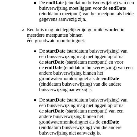
De
endDate
(einddatum
buisverwijzing
) van een
buisverwijzing moet liggen voor de
endDate
(einddatum meetpunt) van het meetpunt als beide
gegevens aanwezig zijn.
Een buis mag niet tegelijkertijd gebruikt worden in
meerdere meetpunten binnen
één grondwatermonitoringnet.
De
startDate
(startdatum
buisverwijzing
) van
een buisverwijzing mag niet liggen op of na
de
startDate
(startdatum meetpunt) en voor
de
endDate
(einddatum
buisverwijzing
) van een
andere buisverwijzing binnen het
grondwatermonitoringnet als de
endDate
(einddatum
buisverwijzing
) van die andere
buisverwijzing aanwezig is.
De
startDate
(startdatum
buisverwijzing
) van
een buisverwijzing mag niet liggen op of na
de
startDate
(startdatum meetpunt) van een
andere buisverwijzing binnen het
grondwatermonitoringnet als de
endDate
(einddatum
buisverwijzing
) van die andere
buisverwijzing niet aanwezig is.