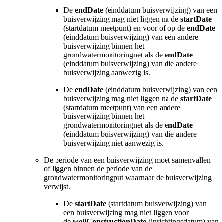
De
endDate
(einddatum
buisverwijzing
) van een
buisverwijzing mag niet liggen na de
startDate
(startdatum meetpunt) en voor of op de
endDate
(einddatum
buisverwijzing
) van een andere
buisverwijzing binnen het
grondwatermonitoringnet als de
endDate
(einddatum
buisverwijzing
) van die andere
buisverwijzing aanwezig is.
De
endDate
(einddatum
buisverwijzing
) van een
buisverwijzing mag niet liggen na de
startDate
(startdatum meetpunt) van een andere
buisverwijzing binnen het
grondwatermonitoringnet als de
endDate
(einddatum
buisverwijzing
) van die andere
buisverwijzing niet aanwezig is.
De periode van een buisverwijzing moet samenvallen
of liggen binnen de periode van de
grondwatermonitoringput waarnaar de buisverwijzing
verwijst.
De
startDate
(startdatum
buisverwijzing
) van
een buisverwijzing mag niet liggen voor
de
wellConstructionDate
(inrichtingsdatum)
van