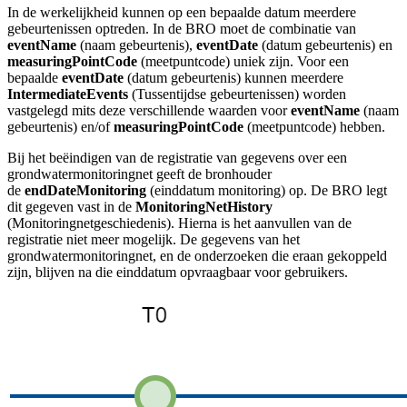
In de werkelijkheid kunnen op een bepaalde datum meerdere
gebeurtenissen optreden. In de BRO moet de combinatie van
eventName
(naam gebeurtenis),
eventDate
(datum gebeurtenis) en
measuringPointCode
(meetpuntcode)
uniek zijn. Voor een
bepaalde
eventDate
(datum gebeurtenis) kunnen meerdere
IntermediateEvents
(Tussentijdse gebeurtenissen) worden
vastgelegd mits deze verschillende waarden voor
eventName
(naam
gebeurtenis) en/of
measuringPointCode
(meetpuntcode)
hebben.
Bij het beëindigen van de registratie van gegevens over een
grondwatermonitoringnet geeft de bronhouder
de
endDateMonitoring
(einddatum monitoring) op. De BRO legt
dit gegeven vast in de
MonitoringNetHistory
(Monitoringnetgeschiedenis). Hierna is het aanvullen van de
registratie niet meer mogelijk. De gegevens van het
grondwatermonitoringnet, en de onderzoeken die eraan gekoppeld
zijn, blijven na die einddatum opvraagbaar voor gebruikers.