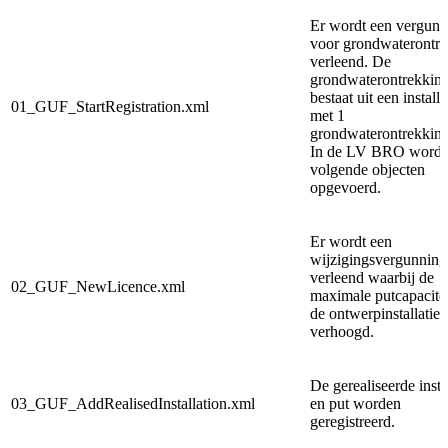
Er wordt een vergunn
voor grondwaterontr
verleend. De
grondwaterontrekkin
bestaat uit een installa
01_GUF_StartRegistration.xml
met 1
grondwaterontrekking
In de LV BRO worde
volgende objecten
opgevoerd.
Er
wordt een
wijzigingsvergunning
verleend waarbij de
02_GUF_NewLicence.xml
maximale putcapacite
de ontwerpinstallatie i
verhoogd.
De gerealiseerde instal
03_GUF_AddRealisedInstallation.xml
en put worden
geregistreerd.