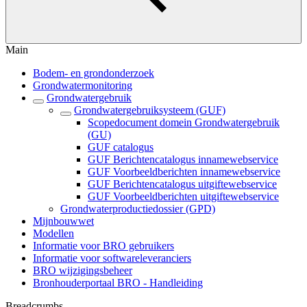
Main
Bodem- en grondonderzoek
Grondwatermonitoring
Grondwatergebruik
Grondwatergebruiksysteem (GUF)
Scopedocument domein Grondwatergebruik
(GU)
GUF catalogus
GUF Berichtencatalogus innamewebservice
GUF Voorbeeldberichten innamewebservice
GUF Berichtencatalogus uitgiftewebservice
GUF Voorbeeldberichten uitgiftewebservice
Grondwaterproductiedossier (GPD)
Mijnbouwwet
Modellen
Informatie voor BRO gebruikers
Informatie voor softwareleveranciers
BRO wijzigingsbeheer
Bronhouderportaal BRO - Handleiding
Breadcrumbs