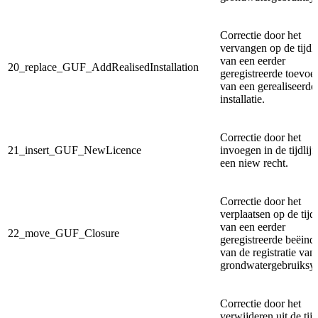
Correctie door het
vervangen op de tijdli
van een eerder
20_replace_GUF_AddRealisedInstallation
geregistreerde toevoe
van een gerealiseerde
installatie.
Correctie door het
21_insert_GUF_NewLicence
invoegen in de tijdlij
een niew recht.
Correctie door het
verplaatsen op de tijdl
van een eerder
22_move_GUF_Closure
geregistreerde beëind
van de registratie van
grondwatergebruiksy
Correctie door het
verwijderen uit de tijd