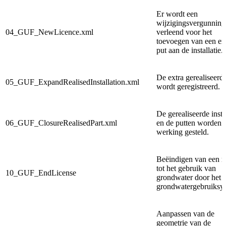
Er
wordt een
wijzigingsvergunning
04_GUF_NewLicence.xml
verleend voor het
toevoegen van een ex
put aan de installatie.
De extra gerealiseerd
05_GUF_ExpandRealisedInstallation.xml
wordt geregistreerd.
De
gerealiseerde insta
06_GUF_ClosureRealisedPart.xml
en de putten worden 
werking gesteld.
Beëindigen van een r
tot het gebruik van
10_GUF_EndLicense
grondwater door het
grondwatergebruiksy
Aanpassen van de
geometrie van de