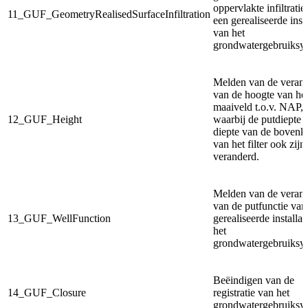
oppervlakte infiltratie
11_GUF_GeometryRealisedSurfaceInfiltration
een gerealiseerde insta
van het
grondwatergebruiksy
Melden van de veran
van de hoogte van he
maaiveld t.o.v. NAP,
12_GUF_Height
waarbij de putdiepte 
diepte van de bovenk
van het filter ook zijn
veranderd.
Melden van de veran
van de putfunctie van
13_GUF_WellFunction
gerealiseerde installat
het
grondwatergebruiksy
Beëindigen van de
14_GUF_Closure
registratie van het
grondwatergebruiksy