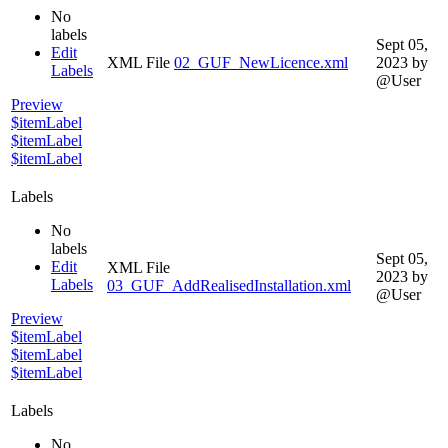
No
labels
Sept 05,
Edit
XML File
02_GUF_NewLicence.xml
2023
by
Labels
@User
Preview
$itemLabel
$itemLabel
$itemLabel
Labels
No
labels
Sept 05,
Edit
XML File
2023
by
Labels
03_GUF_AddRealisedInstallation.xml
@User
Preview
$itemLabel
$itemLabel
$itemLabel
Labels
No