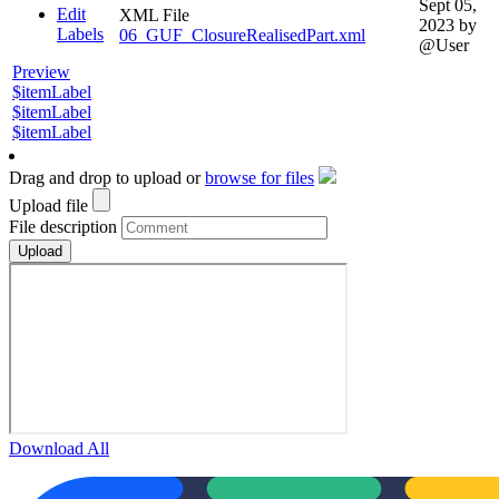
Sept 05,
Edit
XML File
2023
by
Labels
06_GUF_ClosureRealisedPart.xml
@User
Preview
$itemLabel
$itemLabel
$itemLabel
Drag and drop to upload or
browse for files
Upload file
File description
Download All