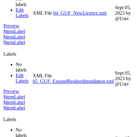
labels
Sept 05,
Edit
XML File
04_GUF_NewLicence.xml
2023
by
Labels
@User
Preview
$itemLabel
$itemLabel
$itemLabel
Labels
No
labels
Sept 05,
Edit
XML File
2023
by
Labels
05_GUF_ExpandRealisedInstallation.xml
@User
Preview
$itemLabel
$itemLabel
$itemLabel
Labels
No
labels