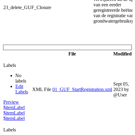
van een eerder
23_delete_GUF_Closure
geregistreerde beëind
van de registratie van
grondwatergebruiksy
File
Modified
Labels
No
labels
Sept 05,
Edit
XML File
01_GUF_StartRegistration.xml
2023
by
Labels
@User
Preview
$itemLabel
$itemLabel
$itemLabel
Labels