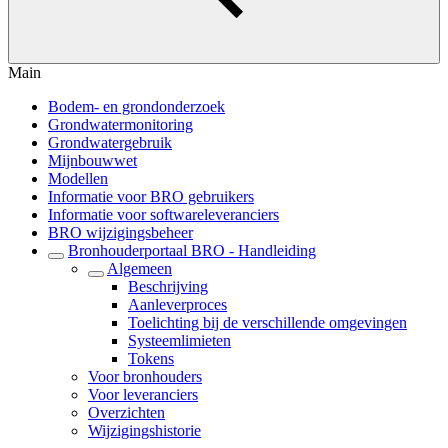
Main
Bodem- en grondonderzoek
Grondwatermonitoring
Grondwatergebruik
Mijnbouwwet
Modellen
Informatie voor BRO gebruikers
Informatie voor softwareleveranciers
BRO wijzigingsbeheer
Bronhouderportaal BRO - Handleiding
Algemeen
Beschrijving
Aanleverproces
Toelichting bij de verschillende omgevingen
Systeemlimieten
Tokens
Voor bronhouders
Voor leveranciers
Overzichten
Wijzigingshistorie