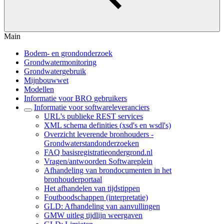
Main
Bodem- en grondonderzoek
Grondwatermonitoring
Grondwatergebruik
Mijnbouwwet
Modellen
Informatie voor BRO gebruikers
Informatie voor softwareleveranciers
URL's publieke REST services
XML schema definities (xsd's en wsdl's)
Overzicht leverende bronhouders -
Grondwaterstandonderzoeken
FAQ basisregistratieondergrond.nl
Vragen/antwoorden Softwareplein
Afhandeling van brondocumenten in het
bronhouderportaal
Het afhandelen van tijdstippen
Foutboodschappen (interpretatie)
GLD: Afhandeling van aanvullingen
GMW uitleg tijdlijn weergaven