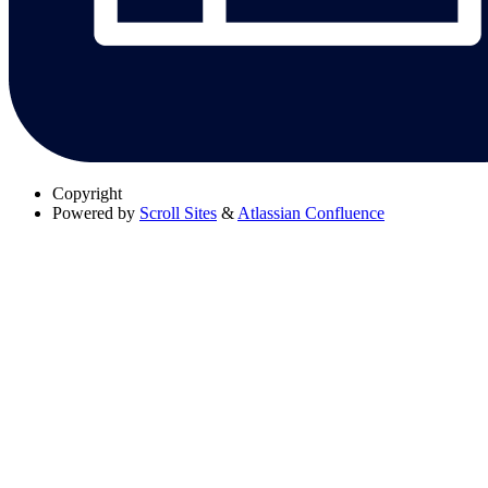
Copyright
Powered by
Scroll Sites
&
Atlassian Confluence