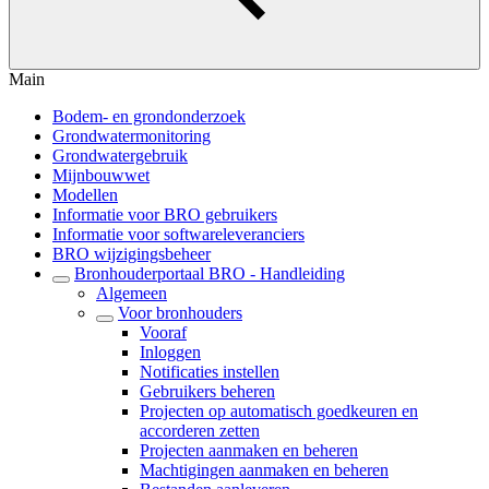
Main
Bodem- en grondonderzoek
Grondwatermonitoring
Grondwatergebruik
Mijnbouwwet
Modellen
Informatie voor BRO gebruikers
Informatie voor softwareleveranciers
BRO wijzigingsbeheer
Bronhouderportaal BRO - Handleiding
Algemeen
Voor bronhouders
Vooraf
Inloggen
Notificaties instellen
Gebruikers beheren
Projecten op automatisch goedkeuren en
accorderen zetten
Projecten aanmaken en beheren
Machtigingen aanmaken en beheren