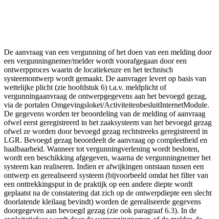
De aanvraag van een vergunning of het doen van een melding door
een vergunningnemer/melder wordt voorafgegaan door een
ontwerpproces waarin de locatiekeuze en het technisch
systeemontwerp wordt gemaakt. De aanvrager levert op basis van
wettelijke plicht (zie hoofdstuk 6) t.a.v. meldplicht of
vergunningaanvraag de ontwerpgegevens aan het bevoegd gezag,
via de portalen Omgevingsloket/ActiviteitenbesluitInternetModule.
De gegevens worden ter beoordeling van de melding of aanvraag
ofwel eerst geregistreerd in het zaaksysteem van het bevoegd gezag
ofwel ze worden door bevoegd gezag rechtstreeks geregistreerd in
LGR. Bevoegd gezag beoordeelt de aanvraag op compleetheid en
haalbaarheid. Wanneer tot vergunningverlening wordt besloten,
wordt een beschikking afgegeven, waarna de vergunningnemer het
systeem kan realiseren. Indien er afwijkingen ontstaan tussen een
ontwerp en gerealiseerd systeem (bijvoorbeeld omdat het filter van
een onttrekkingsput in de praktijk op een andere diepte wordt
geplaatst na de constatering dat zich op de ontwerpdiepte een slecht
doorlatende kleilaag bevindt) worden de gerealiseerde gegevens
doorgegeven aan bevoegd gezag (zie ook paragraaf 6.3). In de