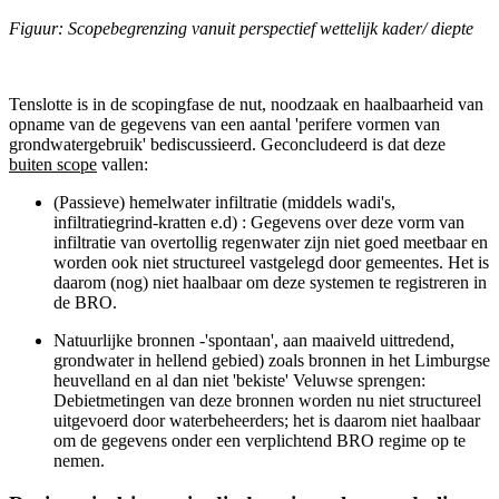
Figuur: Scopebegrenzing vanuit perspectief wettelijk kader/ diepte
Tenslotte is in de scopingfase de nut, noodzaak en haalbaarheid van
opname van de gegevens van een aantal 'perifere vormen van
grondwatergebruik' bediscussieerd. Geconcludeerd is dat deze
buiten scope
vallen:
(Passieve) hemelwater infiltratie (middels wadi's,
infiltratiegrind-kratten e.d) : Gegevens over deze vorm van
infiltratie van overtollig regenwater zijn niet goed meetbaar en
worden ook niet structureel vastgelegd door gemeentes. Het is
daarom (nog) niet haalbaar om deze systemen te registreren in
de BRO.
Natuurlijke bronnen -'spontaan', aan maaiveld uittredend,
grondwater in hellend gebied) zoals bronnen in het Limburgse
heuvelland en al dan niet 'bekiste' Veluwse sprengen:
Debietmetingen van deze bronnen worden nu niet structureel
uitgevoerd door waterbeheerders; het is daarom niet haalbaar
om de gegevens onder een verplichtend BRO regime op te
nemen.