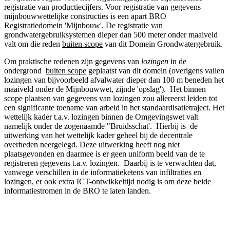
registratie van productiecijfers. Voor registratie van gegevens
mijnbouwwettelijke constructies is een apart BRO
Registratiedomein 'Mijnbouw'. De registratie van
grondwatergebruiksystemen dieper dan 500 meter onder maaiveld
valt om die reden
buiten scope
van dit Domein Grondwatergebruik.
Om praktische redenen zijn gegevens van
lozingen
in de
ondergrond
buiten scope
geplaatst van dit domein (overigens vallen
lozingen van bijvoorbeeld afvalwater dieper dan 100 m beneden het
maaiveld onder de Mijnbouwwet, zijnde 'opslag'). Het binnen
scope plaatsen van gegevens van lozingen zou allereerst leiden tot
een significante toename van arbeid in het standaardisatietraject. Het
wettelijk kader t.a.v. lozingen binnen de Omgevingswet valt
namelijk onder de zogenaamde "Bruidsschat'. Hierbij is de
uitwerking van het wettelijk kader geheel bij de decentrale
overheden neergelegd. Deze uitwerking heeft nog niet
plaatsgevonden en daarmee is er geen uniform beeld van de te
registreren gegevens t.a.v. lozingen. Daarbij is te verwachten dat,
vanwege verschillen in de informatieketens van infiltraties en
lozingen, er ook extra ICT-ontwikkeltijd nodig is om deze beide
informatiestromen in de BRO te laten landen.