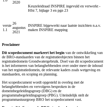
1.0
2020
Keuzeleidraad INSPIRE ingevuld en verwerkt -
Hfst 7, bijlage 3 en pgn 23
26
versie
INSPIRE bijgewerkt naar laatste inzichten n.a.v.
augustus
1.1
maken INSPIRE mapping
2021
Proclaimer
Dit scopedocument markeert het begin
van de ontwikkeling van
de BRO-standaarden van de registratieobjecten binnen het
registratiedomein Grondwatergebruik. Doel van dit scopedocument
is het informeren van belanghebbenden over onder meer de inhoud
van het registratiedomein, de relevante kaders zoals wetgeving en
standaarden, en scoping en planning.
Het scopedocument wordt opgesteld in overleg met de
belanghebbenden en vervolgens besproken in de
domeinbegeleidingsgroep (DBG) en de
programmabegeleidingsgroep (PBG). Uiteindelijk stelt de
programmastuurgroep BRO het scopedocument vast.