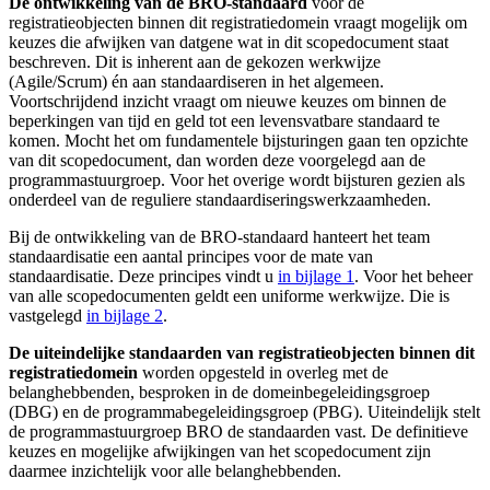
De ontwikkeling van de BRO-standaard
voor de
registratieobjecten binnen dit registratiedomein vraagt mogelijk om
keuzes die afwijken van datgene wat in dit scopedocument staat
beschreven. Dit is inherent aan de gekozen werkwijze
(Agile/Scrum) én aan standaardiseren in het algemeen.
Voortschrijdend inzicht vraagt om nieuwe keuzes om binnen de
beperkingen van tijd en geld tot een levensvatbare standaard te
komen. Mocht het om fundamentele bijsturingen gaan ten opzichte
van dit scopedocument, dan worden deze voorgelegd aan de
programmastuurgroep. Voor het overige wordt bijsturen gezien als
onderdeel van de reguliere standaardiseringswerkzaamheden.
Bij de ontwikkeling van de BRO-standaard hanteert het team
standaardisatie een aantal principes voor de mate van
standaardisatie. Deze principes vindt u
in bijlage 1
. Voor het beheer
van alle scopedocumenten geldt een uniforme werkwijze. Die is
vastgelegd
in bijlage 2
.
De uiteindelijke standaarden van registratieobjecten binnen dit
registratiedomein
worden opgesteld in overleg met de
belanghebbenden, besproken in de domeinbegeleidingsgroep
(DBG) en de programmabegeleidingsgroep (PBG). Uiteindelijk stelt
de programmastuurgroep BRO de standaarden vast. De definitieve
keuzes en mogelijke afwijkingen van het scopedocument zijn
daarmee inzichtelijk voor alle belanghebbenden.