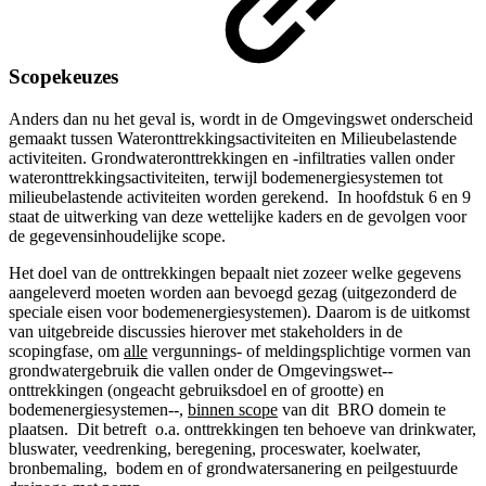
Scopekeuzes
Anders dan nu het geval is, wordt in de Omgevingswet onderscheid
gemaakt tussen Wateronttrekkingsactiviteiten en Milieubelastende
activiteiten. Grondwateronttrekkingen en -infiltraties vallen onder
wateronttrekkingsactiviteiten, terwijl bodemenergiesystemen tot
milieubelastende activiteiten worden gerekend.
In hoofdstuk 6 en 9
staat de uitwerking van deze wettelijke kaders en de gevolgen voor
de gegevensinhoudelijke scope.
Het doel van de onttrekkingen bepaalt niet zozeer welke gegevens
aangeleverd moeten worden aan bevoegd gezag (uitgezonderd de
speciale eisen voor bodemenergiesystemen). Daarom is de uitkomst
van uitgebreide discussies hierover met stakeholders in de
scopingfase, om
alle
vergunnings- of meldingsplichtige vormen van
grondwatergebruik die vallen onder de Omgevingswet--
onttrekkingen (ongeacht gebruiksdoel en of grootte) en
bodemenergiesystemen--,
binnen scope
van dit BRO domein te
plaatsen. Dit betreft o.a. onttrekkingen ten behoeve van drinkwater,
bluswater, veedrenking, beregening, proceswater, koelwater,
bronbemaling, bodem en of grondwatersanering en peilgestuurde