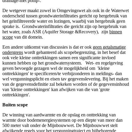
drainage-met pomp-.
De wetgever maakt zowel in Omgevingswet als ook in de Waterwet
onderscheid tussen grondwaterinfiltraties gericht op hergebruik van
het geïnfiltreeerde water en lozingen, waarbij van hergebruik geen
sprake is. Grondwaterinfiltraties die gericht zijn op hergebruik van
het water, zoals ASR (Aquifer Storage &Recovery), zijn
binnen
scope
van dit domein.
Een andere uitkomst van discussies is dat er ook
geen getalsmatige
ondergrens
wordt gehanteerd als scopebegrenzing, in het besef dat
ook vele kleine onttrekkingen samen een significante invloed
kunnen hebben op het grondwatersysteem. Wet- en regelgeving
geven bevoegde gezagen wel de mogelijkheid om 'kleine
onttrekkingen' te specificeren/te verbijzonderen in meldings- dan
wel vergunningsplicht en eisen tav gegevenslevering. Bij het maken
van de gegevensdefinitie zal bekeken worden of de gegevensinhoud
van 'kleine onttrekkingen' kan afwijken van die van 'grote
onttrekkingen'.
Buiten scope
De winning van aardwarmte en de opslag en onttrekking van
warmte door bodemenergiesystemen op een diepte van meer dan
500 meter valt onder de Mijnbouwwet. De Mijnbouwwet stelt
afwijkende regels voor het vergunningtraject en bijbehorende