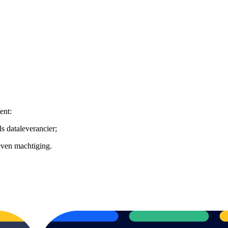
ent:
ls dataleverancier;
even machtiging.