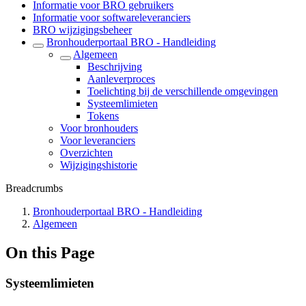
Informatie voor BRO gebruikers
Informatie voor softwareleveranciers
BRO wijzigingsbeheer
Bronhouderportaal BRO - Handleiding
Algemeen
Beschrijving
Aanleverproces
Toelichting bij de verschillende omgevingen
Systeemlimieten
Tokens
Voor bronhouders
Voor leveranciers
Overzichten
Wijzigingshistorie
Breadcrumbs
Bronhouderportaal BRO - Handleiding
Algemeen
On this Page
Systeemlimieten