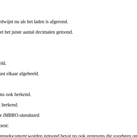
rdwijnt nu als het laden is afgerond.
 het juiste aantal decimalen getoond.
eld.
st elkaar afgebeeld.
nu ook herkend.
 herkend.
de
IMBRO-standaard
.
ent:
brondocument
worden getoond bevat nu ook gegevens die voorheen on