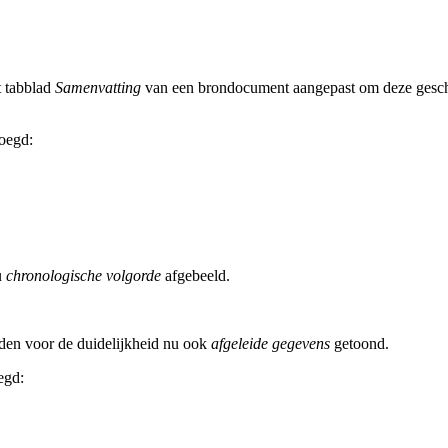
t tabblad
Samenvatting
van een brondocument aangepast om deze geschi
oegd:
u
chronologische volgorde
afgebeeld.
den voor de duidelijkheid nu ook
afgeleide gegevens
getoond.
egd: