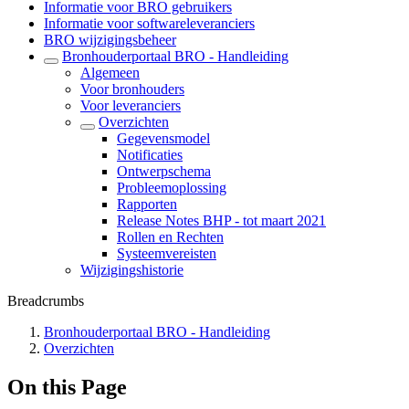
Informatie voor BRO gebruikers
Informatie voor softwareleveranciers
BRO wijzigingsbeheer
Bronhouderportaal BRO - Handleiding
Algemeen
Voor bronhouders
Voor leveranciers
Overzichten
Gegevensmodel
Notificaties
Ontwerpschema
Probleemoplossing
Rapporten
Release Notes BHP - tot maart 2021
Rollen en Rechten
Systeemvereisten
Wijzigingshistorie
Breadcrumbs
Bronhouderportaal BRO - Handleiding
Overzichten
On this Page