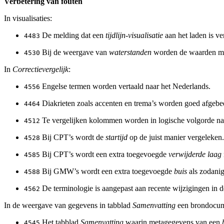
Verbetering van fouten
In visualisaties:
De melding dat een
tijdlijn-visualisatie
aan het laden is ve
4483
Bij de weergave van
waterstanden
worden de waarden met
4530
In
Correctievergelijk
:
Engelse termen worden vertaald naar het Nederlands.
4556
Diakrieten zoals accenten en trema’s worden goed afgebe
4464
Te vergelijken kolommen worden in logische volgorde naa
4512
Bij CPT’s wordt de
startijd
op de juist manier vergeleken.
4528
Bij CPT’s wordt een extra toegevoegde
verwijderde laag
4585
Bij GMW’s wordt een extra toegevoegde
buis
als zodanig
4588
De terminologie is aangepast aan recente wijzigingen in 
4562
In de weergave van gegevens in tabblad
Samenvatting
een brondocum
Het tabblad
Samenvatting
waarin metagegevens van een
4545