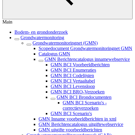
Main
Bodem- en grondonderzoek
Grondwatermonitoring
Grondwatermonitoringnet (GMN)
Scopedocument Grondwatermonitoringnet GMN
Catalogus GMN
GMN Berichtencatalogus innamewebservice
GMN BCI Voorbeeldberichten
GMN BCI Enumeraties
GMN BCI Codelijsten
GMN BCI Vertaaltabel
GMN BCI Levensloop
GMN BCI BRO-Verzoeken
GMN BCI Brondocumenten
GMN BCI Scenario's -
correctieverzoeken
GMN BCI Scenario's
GMN Inname voorbeeldberichten in xml
GMN Berichtencatalogus uitgiftewebservice
GMN uitgifte voorbeeldberichten