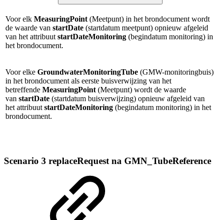
Voor elk
MeasuringPoint
(Meetpunt) in het brondocument wordt
de waarde van
startDate
(startdatum meetpunt) opnieuw afgeleid
van het attribuut
startDateMonitoring
(begindatum monitoring) in
het brondocument.
Voor elke
GroundwaterMonitoringTube
(GMW-monitoringbuis)
in het brondocument als eerste buisverwijzing van het
betreffende
MeasuringPoint
(Meetpunt) wordt de waarde
van
startDate
(startdatum buisverwijzing) opnieuw afgeleid van
het attribuut
startDateMonitoring
(begindatum monitoring) in het
brondocument.
Scenario 3 replaceRequest na GMN_TubeReference