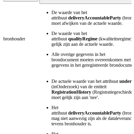
De waarde van het
attribuut
deliveryAccountableParty
(bron
moet afwijken van de actuele waarde.
De waarde van het
bronhouder
attribuut
qualityRegime
(kwaliteitsregime)
gelijk zijn aan de actuele waarde.
Alle overige gegevens in het
brondocument moeten overeenkomen met 
gegevens in het geregistreerde brondocumen
De actuele waarde van het attribuut
under
(inOnderzoek) van de entiteit
RegistrationHistory
(Registratiegeschieden
moet gelijk zijn aan 'nee'.
Het
attribuut
deliveryAccountableParty
(bron
mag niet aanwezig zijn als de dataleveranci
tevens bronhouder is.
Het