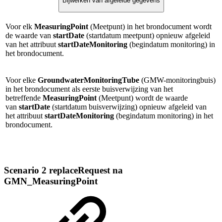
Bijwerken van afgeleide gegevens
Voor elk
MeasuringPoint
(Meetpunt) in het brondocument wordt
de waarde van
startDate
(startdatum meetpunt) opnieuw afgeleid
van het attribuut
startDateMonitoring
(begindatum monitoring) in
het brondocument.
Voor elke
GroundwaterMonitoringTube
(GMW-monitoringbuis)
in het brondocument als eerste buisverwijzing van het
betreffende
MeasuringPoint
(Meetpunt) wordt de waarde
van
startDate
(startdatum buisverwijzing) opnieuw afgeleid van
het attribuut
startDateMonitoring
(begindatum monitoring) in het
brondocument.
Scenario 2 replaceRequest na
GMN_MeasuringPoint