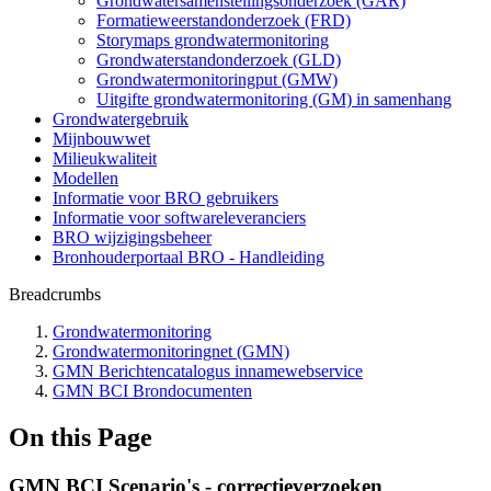
Grondwatersamenstellingsonderzoek (GAR)
Formatieweerstandonderzoek (FRD)
Storymaps grondwatermonitoring
Grondwaterstandonderzoek (GLD)
Grondwatermonitoringput (GMW)
Uitgifte grondwatermonitoring (GM) in samenhang
Grondwatergebruik
Mijnbouwwet
Milieukwaliteit
Modellen
Informatie voor BRO gebruikers
Informatie voor softwareleveranciers
BRO wijzigingsbeheer
Bronhouderportaal BRO - Handleiding
Breadcrumbs
Grondwatermonitoring
Grondwatermonitoringnet (GMN)
GMN Berichtencatalogus innamewebservice
GMN BCI Brondocumenten
On this Page
GMN BCI Scenario's - correctieverzoeken