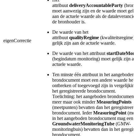
attribuut
deliveryAccountableParty
(bron
moet aanwezig zijn en de waarde moet gelij
aan de actuele waarde als de dataleverancier
de bronhouder is.
De waarde van het
attribuut
qualityRegime
(kwaliteitsregime)
eigenCorrectie
gelijk zijn aan de actuele waarde.
De waarde van het attribuut
startDateMoni
(begindatum monitoring) moet gelijk zijn a
actuele waarde.
Ten minste één attribuut in het aangeboden
brondocument moet een andere waarde heb
ontbreken of toegevoegd zijn in vergelijkin
het geregistreerde brondocument.
Toelichting: het aangeboden brondocumen
meer maar ook minder
MeasuringPoints
(meetpunten) bevatten dan het geregistreerd
brondocument. Ieder
MeasuringPoint
(mee
in het aangeboden brondocument mag een 
GroundwaterMonitoringTube
(GMW-
monitoringbuis) bevatten dan in het geregis
brondocument.