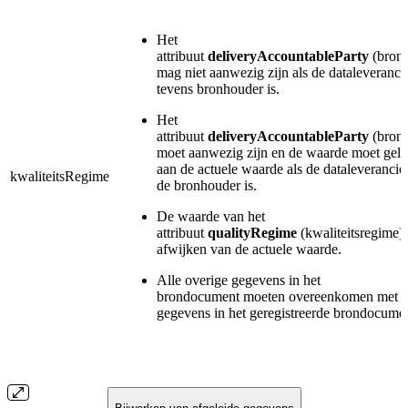
Het
attribuut
deliveryAccountableParty
(bron
mag niet aanwezig zijn als de dataleveranci
tevens bronhouder is.
Het
attribuut
deliveryAccountableParty
(bron
moet aanwezig zijn en de waarde moet gelij
aan de actuele waarde als de dataleverancier
kwaliteitsRegime
de bronhouder is.
De waarde van het
attribuut
qualityRegime
(kwaliteitsregime)
afwijken van de actuele waarde.
Alle overige gegevens in het
brondocument moeten overeenkomen met 
gegevens in het geregistreerde brondocumen