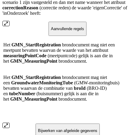
scenario 1 zijn vastgesteld en dan met name wanneer het atribuut
correctionReason
(correctie reden) de waarde 'eigenCorrectie' of
'inOnderzoek' heeft:
Aanvullende regels
Het
GMN_StartRegistration
brondocument mag niet een
meetpunt bevatten waarvan de waarde van het attribuut
measuringPointCode
(meetpuntcode) gelijk is aan die in
het
GMN_MeasuringPoint
brondocument.
Het
GMN_StartRegistration
brondocument mag niet
een
GroundwaterMonitoringTube
(GMW-monitoringbuis)
bevatten waarvan de combinatie van
broId
(BRO-ID)
en
tubeNumber
(buisnummer) gelijk is aan die in
het
GMN_MeasuringPoint
brondocument.
Bijwerken van afgeleide gegevens