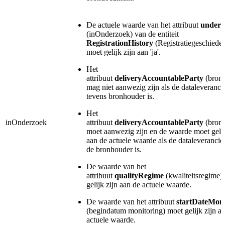
De actuele waarde van het attribuut
under
(inOnderzoek) van de entiteit
RegistrationHistory
(Registratiegeschieden
moet gelijk zijn aan 'ja'.
Het
attribuut
deliveryAccountableParty
(bron
mag niet aanwezig zijn als de dataleveranci
tevens bronhouder is.
Het
inOnderzoek
attribuut
deliveryAccountableParty
(bron
moet aanwezig zijn en de waarde moet gelij
aan de actuele waarde als de dataleverancier
de bronhouder is.
De waarde van het
attribuut
qualityRegime
(kwaliteitsregime)
gelijk zijn aan de actuele waarde.
De waarde van het attribuut
startDateMoni
(begindatum monitoring) moet gelijk zijn a
actuele waarde.