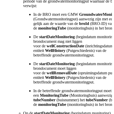
periode van de grondwatermonitoringput waarnaar de bu
verwijst:
In de BRO moet een GMW
GroundwaterMonito
(Grondwatermonitoringput) aanwezig zijn met ee
gelijk aan de waarde van de
broId
(BRO-ID) van
de
monitoringTube
(monitoringbuis) in het bron
De
startDateMonitoring
(begindatum monitoring)
brondocument mag niet liggen
voor de
wellConstructionDate
(inrichtingsdatum
entiteit
WellHistory
(Putgeschiedenis) van de
betreffende grondwatermonitoringput.
De
startDateMonitoring
(begindatum monitoring)
brondocument moet liggen
voor de
wellRemovalDate
(opruimingsdatum put)
entiteit
WellHistory
(Putgeschiedenis) van de
betreffende grondwatermonitoringput.
In de betreffende grondwatermonitoringput moet
een
MonitoringTube
(Monitoringbuis) aanwezig z
tubeNumber
(buisnummer) het
tubeNumber
(bu
de
monitoringTube
(monitoringbuis) in het bron
Op de
startDateMonitoring
(begindatum monitoring) in