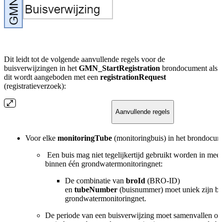
Dit leidt tot de volgende aanvullende regels voor de
buisverwijzingen in het
GMN_StartRegistration
brondocument als
dit wordt aangeboden met een
registrationRequest
(registratieverzoek):
Aanvullende regels
Voor elke
monitoringTube
(monitoringbuis) in het brondocum
Een buis mag niet tegelijkertijd gebruikt worden in me
binnen één grondwatermonitoringnet:
De combinatie van
broId
(BRO-ID)
en
tubeNumber
(buisnummer) moet uniek zijn bi
grondwatermonitoringnet.
De periode van een buisverwijzing moet samenvallen of