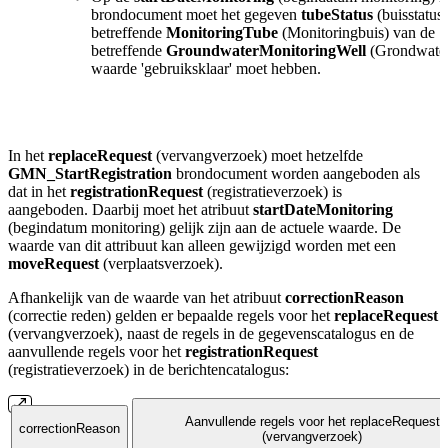
brondocument moet het gegeven
tubeStatus
(buisstatus
betreffende
MonitoringTube
(Monitoringbuis) van de
betreffende
GroundwaterMonitoringWell
(Grondwater
waarde 'gebruiksklaar' moet hebben.
In het
replaceRequest
(vervangverzoek) moet hetzelfde
GMN_StartRegistration
brondocument worden aangeboden als
dat in het
registrationRequest
(registratieverzoek) is
aangeboden. Daarbij moet het atribuut
startDateMonitoring
(begindatum monitoring) gelijk zijn aan de actuele waarde. De
waarde van dit attribuut kan alleen gewijzigd worden met een
moveRequest
(verplaatsverzoek).
Afhankelijk van de waarde van het atribuut
correctionReason
(correctie reden) gelden er bepaalde regels voor het
replaceRequest
(vervangverzoek), naast de regels in de gegevenscatalogus en de
aanvullende regels voor het
registrationRequest
(registratieverzoek) in de berichtencatalogus:
Aanvullende regels voor het replaceRequest
correctionReason
(vervangverzoek)